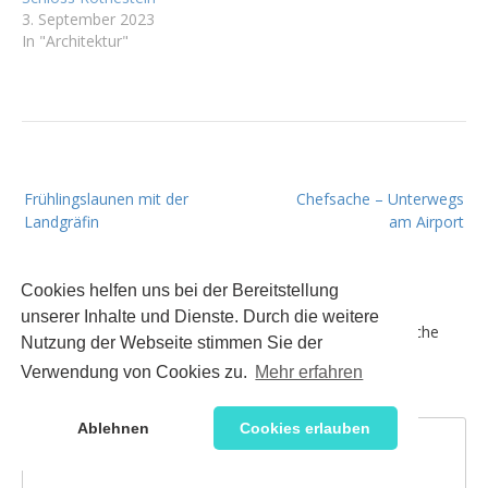
3. September 2023
In "Architektur"
B
Frühlingslaunen mit der
Chefsache – Unterwegs
e
Landgräfin
am Airport
i
t
Schreibe einen Kommentar
Cookies helfen uns bei der Bereitstellung
r
unserer Inhalte und Dienste. Durch die weitere
a
Deine E-Mail-Adresse wird nicht veröffentlicht.
Erforderliche
Nutzung der Webseite stimmen Sie der
g
Felder sind mit
*
markiert
Verwendung von Cookies zu.
Mehr erfahren
s
Kommentar
*
n
Ablehnen
Cookies erlauben
a
v