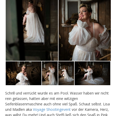
Schrill und verrückt wurde es am Pool. Wasser haben wir nicht
rein gelassen, hatten aber mit eine witzigen
Seifenblasenmaschine auch ohne viel Spaß. Schaut selbst. Lisa
und Madlen aka
Voyage Shootingevent
vor der Kamera, Herz,
was willst Du mehr! Und auch Steffi ließ sich den Spaß in Pink