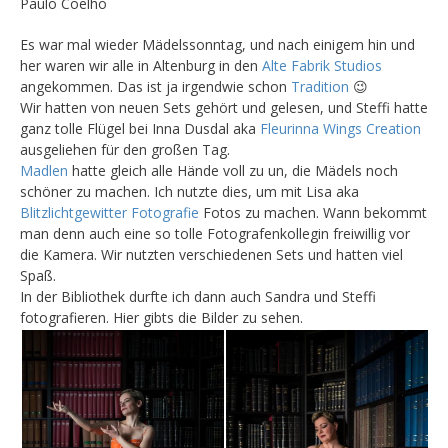
Paulo Coelho
Es war mal wieder Mädelssonntag, und nach einigem hin und
her waren wir alle in Altenburg in den
Alte Fabrik Studios
angekommen. Das ist ja irgendwie schon
Tradition
😉
Wir hatten von neuen Sets gehört und gelesen, und Steffi hatte
ganz tolle Flügel bei Inna Dusdal aka
Fleurinna Wings Creation
ausgeliehen für den großen Tag.
Madlen
hatte gleich alle Hände voll zu un, die Mädels noch
schöner zu machen. Ich nutzte dies, um mit Lisa aka
Blitzlichtgewitter Fotografie
Fotos zu machen. Wann bekommt
man denn auch eine so tolle Fotografenkollegin freiwillig vor
die Kamera. Wir nutzten verschiedenen Sets und hatten viel
Spaß.
In der Bibliothek durfte ich dann auch Sandra und Steffi
fotografieren. Hier gibts die Bilder zu sehen.