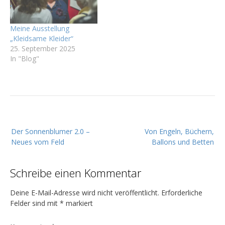
Meine Ausstellung
„Kleidsame Kleider“
25. September 2025
In "Blog"
B
Der Sonnenblumer 2.0 –
Von Engeln, Büchern,
e
Neues vom Feld
Ballons und Betten
i
t
Schreibe einen Kommentar
r
a
Deine E-Mail-Adresse wird nicht veröffentlicht.
Erforderliche
g
Felder sind mit
*
markiert
s