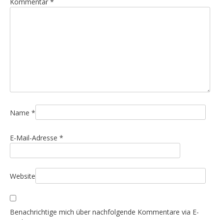
Kommentar
*
n
a
v
i
g
a
t
i
Name
*
o
n
E-Mail-Adresse
*
Website
Benachrichtige mich über nachfolgende Kommentare via E-