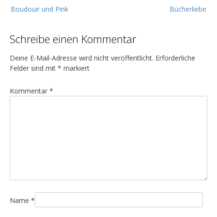
B
Boudouir und Pink
Bücherliebe
e
i
Schreibe einen Kommentar
t
r
Deine E-Mail-Adresse wird nicht veröffentlicht.
Erforderliche
a
Felder sind mit
*
markiert
g
Kommentar
*
s
n
a
v
i
g
a
t
i
Name
*