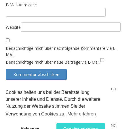
o
E-Mail-Adresse
*
n
Website
Benachrichtige mich über nachfolgende Kommentare via E-
Mail.
Benachrichtige mich über neue Beiträge via E-Mail.
Diese Website verwendet Akismet, um Spam zu reduzieren.
Cookies helfen uns bei der Bereitstellung
Erfahre, wie deine Kommentardaten verarbeitet werden.
unserer Inhalte und Dienste. Durch die weitere
Nutzung der Webseite stimmen Sie der
Verwendung von Cookies zu.
Mehr erfahren
Der Inhalt dieser Seite unterliegt (sofern nicht anders
gekennzeichnet) der Creative Commons 3.0 Lizenz (BY-NC-
Ablehnen
Cookies erlauben