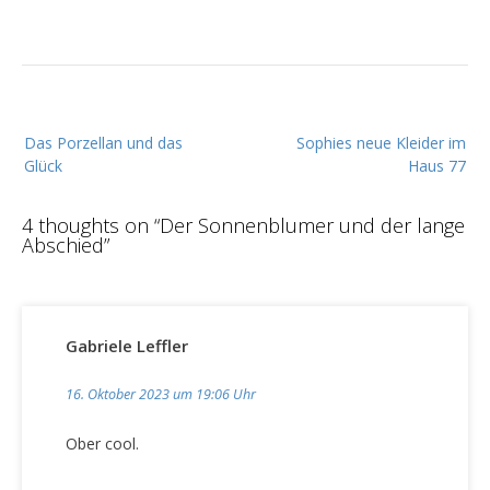
B
Das Porzellan und das
Sophies neue Kleider im
e
Glück
Haus 77
i
t
4 thoughts on “
Der Sonnenblumer und der lange
r
Abschied
”
a
g
s
Gabriele Leffler
n
a
16. Oktober 2023 um 19:06 Uhr
v
Ober cool.
i