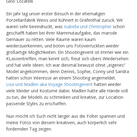
Gino Locatelli
Ein Jahr lag unser erster Besuch in der ehemaligen
Porzellanfabrik Weiss und Kühnert in Gräfenthal zurück. Wir
waren sehr beeindruckt, was
Isabella und Christopher
schon
geschafft haben bei ihrer Mammutaufgabe, das marode
Gemäuer zu retten. Viele Räume waren kaum
wiederzuerkennen, und boten uns Fotoverrückten wieder
großartige Möglichkeiten. Ein Shootingevent ist immer wie ein
KLassentreffen, man kennt sich, freut sich übers Wiedersehen
und hat viele Ideen. Ich war diesmal bewusst ohne „eigenes“
Model angekommen, denn Dennis, Sophie, Conny und Sandra
hatten schon Interesse an einem Shooting angemeldet.
Lisa und Madlen aka Voyage Shootingevent
hatten wieder
viele Kleider und Kostüme dabei. Madlen hatte alle Hände voll
zu tun, die Models zu schminken und kreative, zur Location
passende Styles zu erschaffen.
Nun möcht ich Euch nicht länger aus die Folter spannen und
meine Fotos von diesem kreativen, auch körperlich sehr
fordernden Tag zeigen.