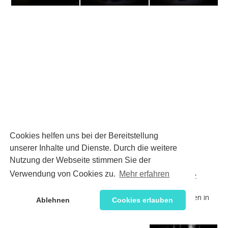
Cookies helfen uns bei der Bereitstellung
unserer Inhalte und Dienste. Durch die weitere
Nutzung der Webseite stimmen Sie der
Verwendung von Cookies zu.
Mehr erfahren
Zum Schluss gab es von Conny noch Porträtfotos, ganz
einfach im schwarzen Shirt. Ich mag die Bilder sehr und
möchte mich auch bei Dir, liebe Conny, für Dein Vertrauen in
Ablehnen
Cookies erlauben
meine Künste bedanken.