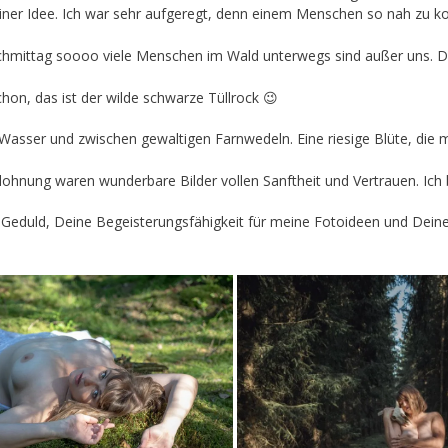
ner Idee. Ich war sehr aufgeregt, denn einem Menschen so nah zu ko
achmittag soooo viele Menschen im Wald unterwegs sind außer uns. Di
schon, das ist der wilde schwarze Tüllrock 😉
sser und zwischen gewaltigen Farnwedeln. Eine riesige Blüte, die mein
ohnung waren wunderbare Bilder vollen Sanftheit und Vertrauen. Ich bin
Geduld, Deine Begeisterungsfähigkeit für meine Fotoideen und Deine 