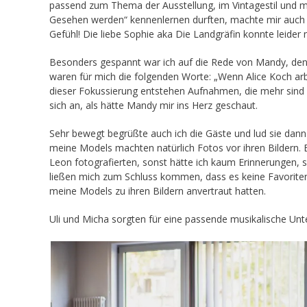
passend zum Thema der Ausstellung, im Vintagestil und m
Gesehen werden“ kennenlernen durften, machte mir auch 
Gefühl! Die liebe Sophie aka Die Landgräfin konnte leider n
Besonders gespannt war ich auf die Rede von Mandy, de
waren für mich die folgenden Worte: „Wenn Alice Koch arbe
dieser Fokussierung entstehen Aufnahmen, die mehr sind als
sich an, als hätte Mandy mir ins Herz geschaut.
Sehr bewegt begrüßte auch ich die Gäste und lud sie dann 
meine Models machten natürlich Fotos vor ihren Bildern.
Leon fotografierten, sonst hätte ich kaum Erinnerungen, 
ließen mich zum Schluss kommen, dass es keine Favoriten 
meine Models zu ihren Bildern anvertraut hatten.
Uli und Micha sorgten für eine passende musikalische Unte