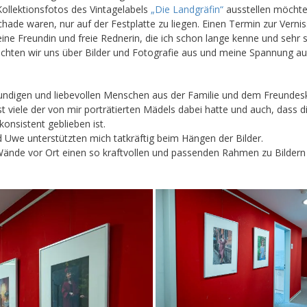
 Kollektionsfotos des Vintagelabels
„Die Landgräfin“
ausstellen möchte,
hade waren, nur auf der Festplatte zu liegen. Einen Termin zur Verni
e Freundin und freie Rednerin, die ich schon lange kenne und sehr 
uschten wir uns über Bilder und Fotografie aus und meine Spannung au
undigen und liebevollen Menschen aus der Familie und dem Freundeskre
t viele der von mir porträtierten Mädels dabei hatte und auch, dass di
konsistent geblieben ist.
nd Uwe unterstützten mich tatkräftig beim Hängen der Bilder.
nde vor Ort einen so kraftvollen und passenden Rahmen zu Bildern und