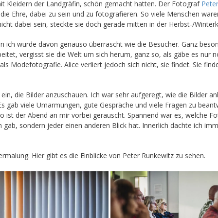
it Kleidern der Landgräfin, schön gemacht hatten. Der Fotograf
Pete
die Ehre, dabei zu sein und zu fotografieren. So viele Menschen wa
icht dabei sein, steckte sie doch gerade mitten in der Herbst-/Winterkol
nn ich wurde davon genauso überrascht wie die Besucher. Ganz beso
itet, vergisst sie die Welt um sich herum, ganz so, als gäbe es nur 
 Modefotografie. Alice verliert jedoch sich nicht, sie findet. Sie fi
ein, die Bilder anzuschauen. Ich war sehr aufgeregt, wie die Bilder a
 Es gab viele Umarmungen, gute Gespräche und viele Fragen zu beantw
so ist der Abend an mir vorbei gerauscht. Spannend war es, welche F
gab, sondern jeder einen anderen Blick hat. Innerlich dachte ich im
rmalung. Hier gibt es die Einblicke von Peter Runkewitz zu sehen.