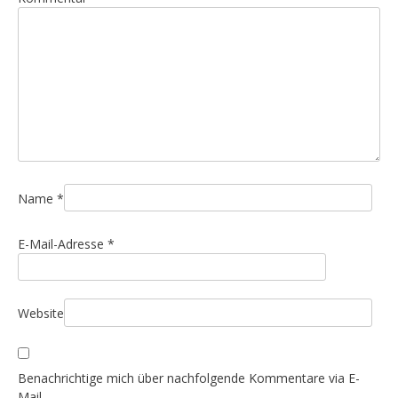
s
n
a
v
i
g
a
t
i
Name
*
o
E-Mail-Adresse
*
n
Website
Benachrichtige mich über nachfolgende Kommentare via E-
Mail.