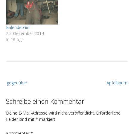
KalenderGirl
25. Dezember 2014
In "Blog"
B
gegenüber
Apfelbaum
e
i
Schreibe einen Kommentar
t
r
Deine E-Mail-Adresse wird nicht veröffentlicht.
Erforderliche
a
Felder sind mit
*
markiert
g
Kommentar
*