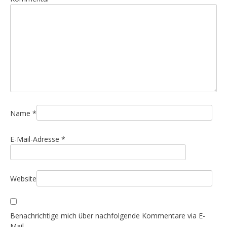
s
n
a
v
i
g
a
t
i
Name
*
o
E-Mail-Adresse
*
n
Website
Benachrichtige mich über nachfolgende Kommentare via E-
Mail.