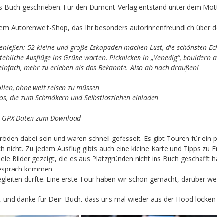
tes Buch geschrieben. Für den Dumont-Verlag entstand unter dem Mo
dem Autorenwelt-Shop, das Ihr besonders autorinnenfreundlich über d
genießen: 52 kleine und große Eskapaden machen Lust, die schönsten Eck
ehliche Ausflüge ins Grüne warten. Picknicken in „Venedig“, bouldern
einfach, mehr zu erleben als das Bekannte. Also ab nach draußen!
ollen, ohne weit reisen zu müssen
os, die zum Schmökern und Selbstlosziehen einladen
nd GPX-Daten zum Download
öden dabei sein und waren schnell gefesselt. Es gibt Touren für ein p
noch nicht. Zu jedem Ausflug gibts auch eine kleine Karte und Tipps z
le Bilder gezeigt, die es aus Platzgründen nicht ins Buch geschafft 
 Gespräch kommen.
leiten durfte. Eine erste Tour haben wir schon gemacht, darüber werd
te, und danke für Dein Buch, dass uns mal wieder aus der Hood locken