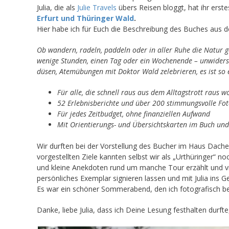
Julia, die als
Julie Travels
übers Reisen bloggt, hat ihr ers
Erfurt und Thüringer Wald
.
Hier habe ich für Euch die Beschreibung des Buches aus 
Ob wandern, radeln, paddeln oder in aller Ruhe die Natur 
wenige Stunden, einen Tag oder ein Wochenende – unwiderst
düsen, Atemübungen mit Doktor Wald zelebrieren, es ist so 
Für alle, die schnell raus aus dem Alltagstrott raus w
52 Erlebnisberichte und über 200 stimmungsvolle Fot
Für jedes Zeitbudget, ohne finanziellen Aufwand
Mit Orientierungs- und Übersichtskarten im Buch u
Wir durften bei der Vorstellung des Bucher im Haus Dacher
vorgestellten Ziele kannten selbst wir als „Urthüringer“ 
und kleine Anekdoten rund um manche Tour erzählt und vie
persönliches Exemplar signieren lassen und mit Julia ins
Es war ein schöner Sommerabend, den ich fotografisch beg
Danke, liebe Julia, dass ich Deine Lesung festhalten durf