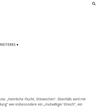
WEITERES ▾
w. „heimliche Flucht, Entweichen“. Ebenfalls wird mit
ng“ wie insbesondere ein „mutwilliger Streich“, ein