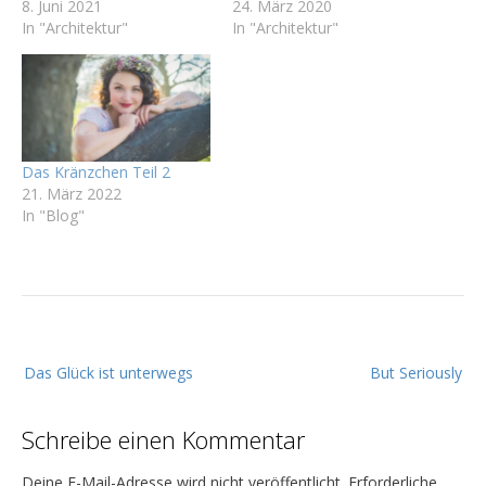
8. Juni 2021
24. März 2020
In "Architektur"
In "Architektur"
Das Kränzchen Teil 2
21. März 2022
In "Blog"
B
Das Glück ist unterwegs
But Seriously
e
i
Schreibe einen Kommentar
t
r
Deine E-Mail-Adresse wird nicht veröffentlicht.
Erforderliche