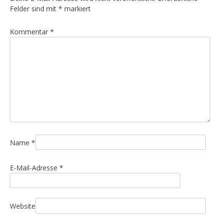
a
Felder sind mit
*
markiert
g
Kommentar
*
s
n
a
v
i
g
a
t
i
Name
*
o
E-Mail-Adresse
*
n
Website