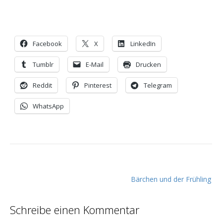
Facebook
X
LinkedIn
Tumblr
E-Mail
Drucken
Reddit
Pinterest
Telegram
WhatsApp
B
Bärchen und der Frühling
e
i
Schreibe einen Kommentar
t