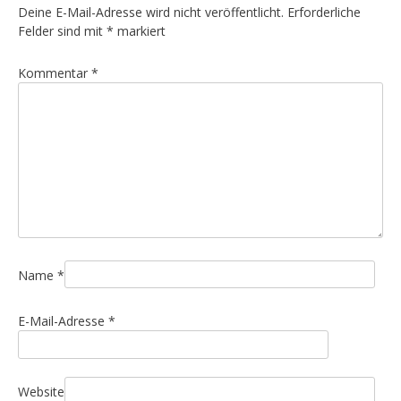
r
Deine E-Mail-Adresse wird nicht veröffentlicht.
Erforderliche
a
Felder sind mit
*
markiert
g
Kommentar
*
s
n
a
v
i
g
a
t
i
Name
*
o
E-Mail-Adresse
*
n
Website