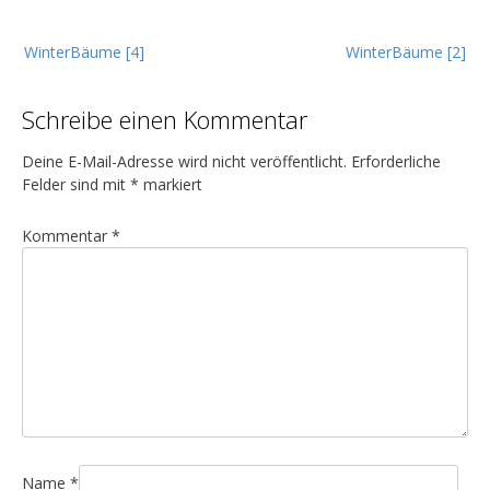
B
WinterBäume [4]
WinterBäume [2]
e
i
Schreibe einen Kommentar
t
r
Deine E-Mail-Adresse wird nicht veröffentlicht.
Erforderliche
a
Felder sind mit
*
markiert
g
Kommentar
*
s
n
a
v
i
g
a
t
Name
*