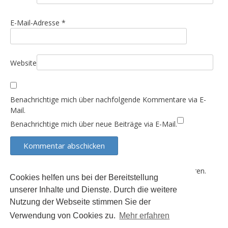
i
o
E-Mail-Adresse
*
n
Website
Benachrichtige mich über nachfolgende Kommentare via E-
Mail.
Benachrichtige mich über neue Beiträge via E-Mail.
Diese Website verwendet Akismet, um Spam zu reduzieren.
Cookies helfen uns bei der Bereitstellung
Erfahre, wie deine Kommentardaten verarbeitet werden.
unserer Inhalte und Dienste. Durch die weitere
Nutzung der Webseite stimmen Sie der
Verwendung von Cookies zu.
Mehr erfahren
Der Inhalt dieser Seite unterliegt (sofern nicht anders