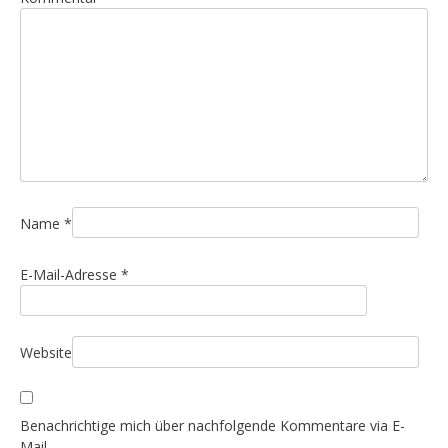
s
n
a
v
i
g
a
t
i
Name
*
o
E-Mail-Adresse
*
n
Website
Benachrichtige mich über nachfolgende Kommentare via E-
Mail.