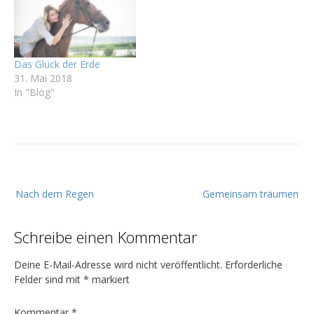
Das Glück der Erde
31. Mai 2018
In "Blog"
B
Nach dem Regen
Gemeinsam träumen
e
i
Schreibe einen Kommentar
t
r
Deine E-Mail-Adresse wird nicht veröffentlicht.
Erforderliche
a
Felder sind mit
*
markiert
g
Kommentar
*