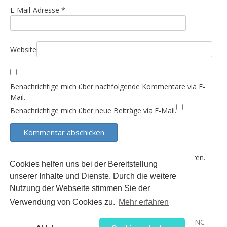
n
E-Mail-Adresse
*
Website
Benachrichtige mich über nachfolgende Kommentare via E-
Mail.
Benachrichtige mich über neue Beiträge via E-Mail.
Diese Website verwendet Akismet, um Spam zu reduzieren.
Cookies helfen uns bei der Bereitstellung
Erfahre, wie deine Kommentardaten verarbeitet werden.
unserer Inhalte und Dienste. Durch die weitere
Nutzung der Webseite stimmen Sie der
Verwendung von Cookies zu.
Mehr erfahren
Der Inhalt dieser Seite unterliegt (sofern nicht anders
gekennzeichnet) der Creative Commons 3.0 Lizenz (BY-NC-