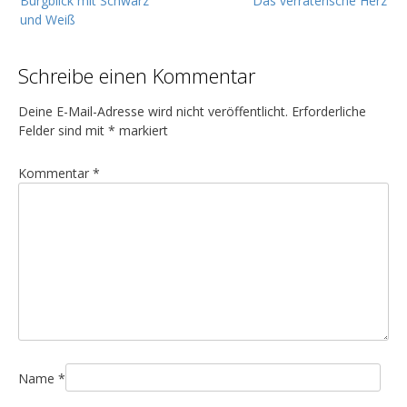
Burgblick mit Schwarz
Das verräterische Herz
e
und Weiß
i
t
Schreibe einen Kommentar
r
a
Deine E-Mail-Adresse wird nicht veröffentlicht.
Erforderliche
g
Felder sind mit
*
markiert
s
Kommentar
*
n
a
v
i
g
a
t
i
Name
*
o