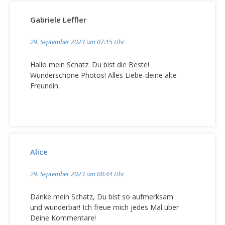
g
s
Gabriele Leffler
n
a
29. September 2023 um 07:15 Uhr
v
Hallo mein Schatz. Du bist die Beste!
i
Wunderschöne Photos! Alles Liebe-deine alte
g
Freundin.
a
t
i
o
Alice
n
29. September 2023 um 08:44 Uhr
Danke mein Schatz, Du bist so aufmerksam
und wunderbar! Ich freue mich jedes Mal über
Deine Kommentare!