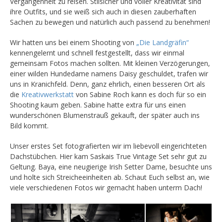
Vergangenheit zu reisen. Stilsicher und voller Kreativität sind
ihre Outfits, und sie weiß sich auch in diesen zauberhaften
Sachen zu bewegen und natürlich auch passend zu benehmen!
Wir hatten uns bei einem Shooting von
„Die Landgräfin“
kennengelernt und schnell festgestellt, dass wir einmal
gemeinsam Fotos machen sollten. Mit kleinen Verzögerungen,
einer wilden Hundedame namens Daisy geschuldet, trafen wir
uns in Kranichfeld.
Denn, ganz ehrlich, einen besseren Ort als
die
Kreativwerkstatt
von Sabine Roch kann es doch für so ein
Shooting kaum geben. Sabine hatte extra für uns einen
wunderschönen Blumenstrauß gekauft, der später auch ins
Bild kommt.
Unser erstes Set fotografierten wir im liebevoll eingerichteten
Dachstübchen. Hier kam Saskais True Vintage Set sehr gut zu
Geltung. Baya, eine neugierige Irish Setter Dame, besuchte uns
und holte sich Streicheeinheiten ab. Schaut Euch selbst an, wie
viele verschiedenen Fotos wir gemacht haben unterm Dach!