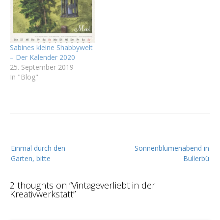
Sabines kleine Shabbywelt
– Der Kalender 2020
25. September 2019
In "Blog"
B
Einmal durch den
Sonnenblumenabend in
e
Garten, bitte
Bullerbü
i
t
2 thoughts on “
Vintageverliebt in der
r
Kreativwerkstatt
”
a