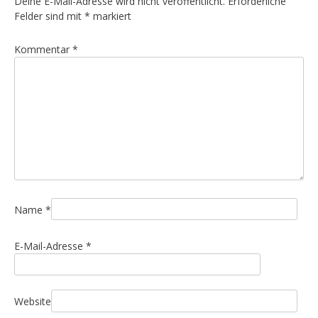
Deine E-Mail-Adresse wird nicht veröffentlicht.
Erforderliche
a
Felder sind mit
*
markiert
g
Kommentar
*
s
n
a
v
i
g
a
t
i
Name
*
o
E-Mail-Adresse
*
n
Website