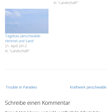
In "Landschaft"
Tagebau Jänschwalde-
Himmel und Sand
21. April 2012
In "Landschaft"
B
Trouble In Paradies
Kraftwerk Jänschwalde
e
i
Schreibe einen Kommentar
t
r