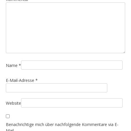
s
n
a
v
i
g
a
t
i
Name
*
o
E-Mail-Adresse
*
n
Website
Benachrichtige mich über nachfolgende Kommentare via E-
Mail.