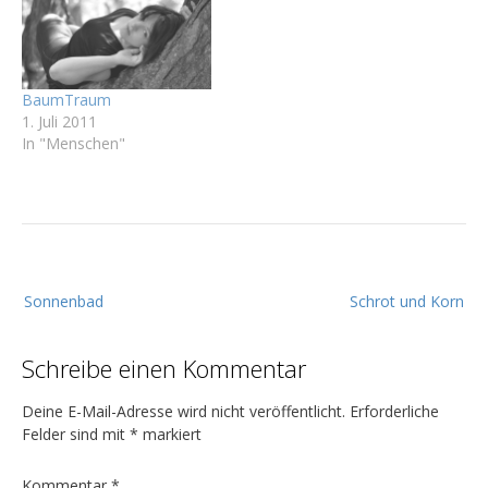
BaumTraum
1. Juli 2011
In "Menschen"
B
Sonnenbad
Schrot und Korn
e
i
Schreibe einen Kommentar
t
r
Deine E-Mail-Adresse wird nicht veröffentlicht.
Erforderliche
a
Felder sind mit
*
markiert
g
Kommentar
*