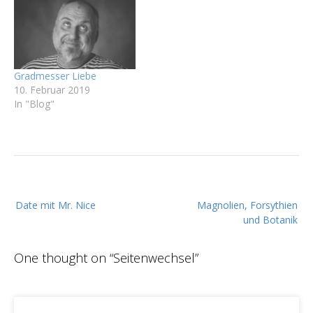
Gradmesser Liebe
10. Februar 2019
In "Blog"
B
Date mit Mr. Nice
Magnolien, Forsythien
e
und Botanik
i
t
One thought on “
Seitenwechsel
”
r
a
g