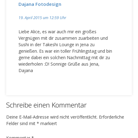
Dajana Fotodesign
s
n
19. April 2015 um 12:59 Uhr
a
v
Liebe Alice, es war auch mir ein großes
Vergnügen mit dir zusammen zuarbeiten und
i
Sushi in der Takeshi Lounge in Jena zu
g
genießen. Es war ein toller Frühlingstag und bin
a
gerne dabei ein solchen Nachmittag mit dir zu
wiederholen :D! Sonnige Grüße aus Jena,
t
Dajana
i
o
n
Schreibe einen Kommentar
Deine E-Mail-Adresse wird nicht veröffentlicht.
Erforderliche
Felder sind mit
*
markiert
Kommentar
*