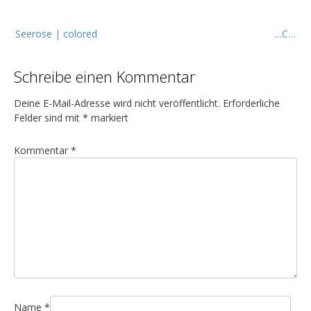
B
Seerose | colored
…C…
e
i
Schreibe einen Kommentar
t
r
Deine E-Mail-Adresse wird nicht veröffentlicht.
Erforderliche
a
Felder sind mit
*
markiert
g
Kommentar
*
s
n
a
v
i
g
a
t
Name
*