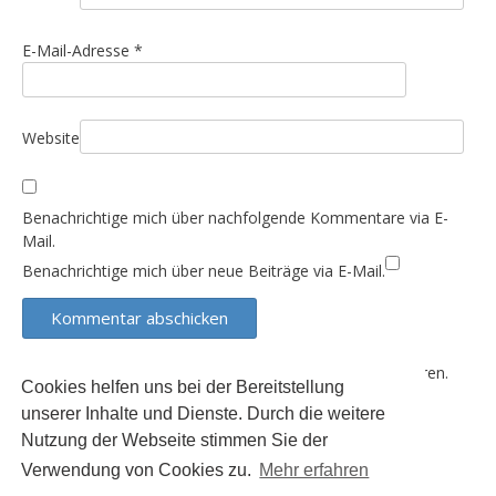
i
o
E-Mail-Adresse
*
n
Website
Benachrichtige mich über nachfolgende Kommentare via E-
Mail.
Benachrichtige mich über neue Beiträge via E-Mail.
Diese Website verwendet Akismet, um Spam zu reduzieren.
Cookies helfen uns bei der Bereitstellung
Erfahre, wie deine Kommentardaten verarbeitet werden.
unserer Inhalte und Dienste. Durch die weitere
Nutzung der Webseite stimmen Sie der
Verwendung von Cookies zu.
Mehr erfahren
Der Inhalt dieser Seite unterliegt (sofern nicht anders