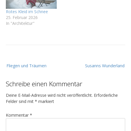
Rotes Kleid im Schnee
25. Februar 2026
In "Architektur"
B
Fliegen und Träumen
Susanns Wunderland
e
i
Schreibe einen Kommentar
t
r
Deine E-Mail-Adresse wird nicht veröffentlicht.
Erforderliche
a
Felder sind mit
*
markiert
g
Kommentar
*
s
n