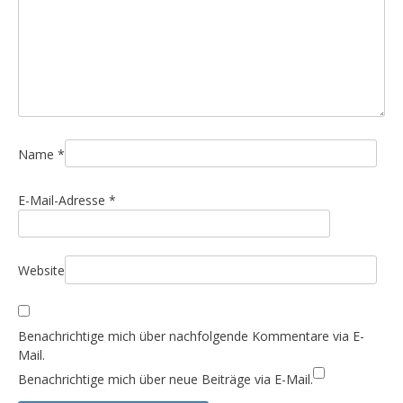
a
v
i
g
a
t
i
Name
*
o
E-Mail-Adresse
*
n
Website
Benachrichtige mich über nachfolgende Kommentare via E-
Mail.
Benachrichtige mich über neue Beiträge via E-Mail.