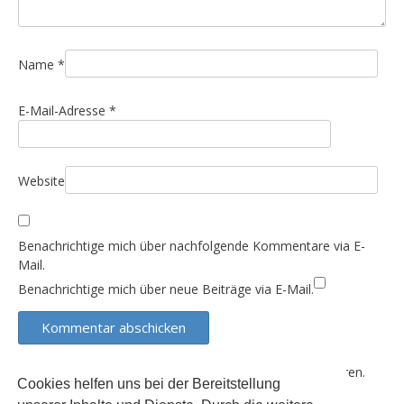
a
t
i
Name
*
o
n
E-Mail-Adresse
*
Website
Benachrichtige mich über nachfolgende Kommentare via E-
Mail.
Benachrichtige mich über neue Beiträge via E-Mail.
Diese Website verwendet Akismet, um Spam zu reduzieren.
Cookies helfen uns bei der Bereitstellung
Erfahre, wie deine Kommentardaten verarbeitet werden.