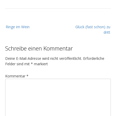
B
Ringe im Wein
Glück (fast schon) zu
e
dritt
i
t
Schreibe einen Kommentar
r
a
Deine E-Mail-Adresse wird nicht veröffentlicht.
Erforderliche
g
Felder sind mit
*
markiert
s
Kommentar
*
n
a
v
i
g