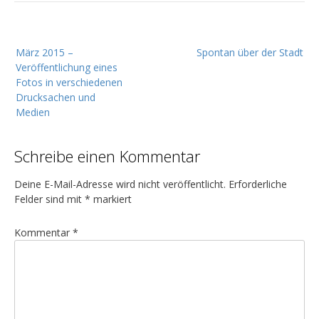
B
März 2015 –
Spontan über der Stadt
e
Veröffentlichung eines
i
Fotos in verschiedenen
t
Drucksachen und
Medien
r
a
Schreibe einen Kommentar
g
s
Deine E-Mail-Adresse wird nicht veröffentlicht.
Erforderliche
n
Felder sind mit
*
markiert
a
Kommentar
*
v
i
g
a