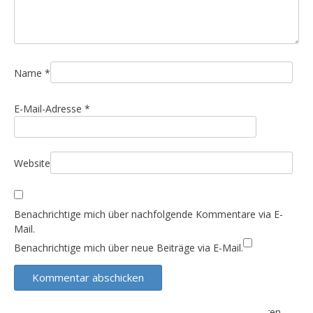
t
i
o
n
Name
*
E-Mail-Adresse
*
Website
Benachrichtige mich über nachfolgende Kommentare via E-
Mail.
Benachrichtige mich über neue Beiträge via E-Mail.
Diese Website verwendet Akismet, um Spam zu reduzieren.