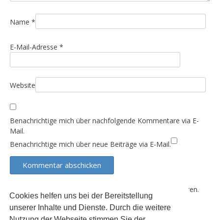
t
i
Name
*
o
n
E-Mail-Adresse
*
Website
Benachrichtige mich über nachfolgende Kommentare via E-
Mail.
Benachrichtige mich über neue Beiträge via E-Mail.
Diese Website verwendet Akismet, um Spam zu reduzieren.
Cookies helfen uns bei der Bereitstellung
Erfahre, wie deine Kommentardaten verarbeitet werden.
unserer Inhalte und Dienste. Durch die weitere
Nutzung der Webseite stimmen Sie der