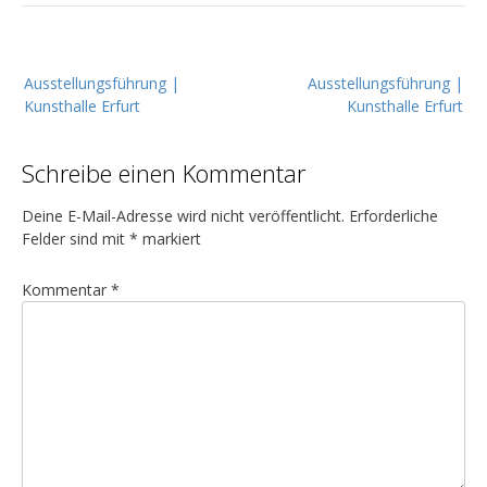
B
Ausstellungsführung |
Ausstellungsführung |
e
Kunsthalle Erfurt
Kunsthalle Erfurt
i
t
Schreibe einen Kommentar
r
a
Deine E-Mail-Adresse wird nicht veröffentlicht.
Erforderliche
g
Felder sind mit
*
markiert
s
Kommentar
*
n
a
v
i
g
a