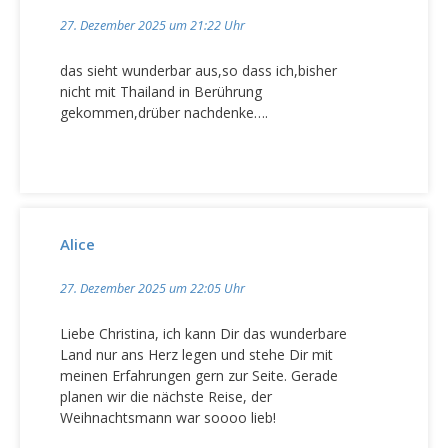
n
a
27. Dezember 2025 um 21:22 Uhr
v
das sieht wunderbar aus,so dass ich,bisher
i
nicht mit Thailand in Berührung
g
gekommen,drüber nachdenke….
a
t
i
o
Alice
n
27. Dezember 2025 um 22:05 Uhr
Liebe Christina, ich kann Dir das wunderbare
Land nur ans Herz legen und stehe Dir mit
meinen Erfahrungen gern zur Seite. Gerade
planen wir die nächste Reise, der
Weihnachtsmann war soooo lieb!