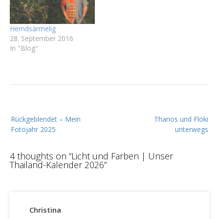
Hemdsärmelig
28. September 2016
In "Blog"
B
Rückgeblendet – Mein
Thanos und Floki
e
Fotojahr 2025
unterwegs
i
t
4 thoughts on “
Licht und Farben | Unser
r
Thailand-Kalender 2026
”
a
g
s
Christina