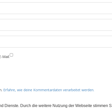
-Mail.
n.
Erfahre, wie deine Kommentardaten verarbeitet werden.
 und Dienste. Durch die weitere Nutzung der Webseite stimmen
rs gekennzeichnet) der Creative Commons 3.0 Lizenz (BY-NC-ND).