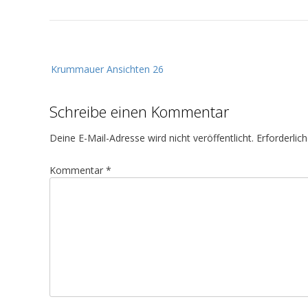
B
Krummauer Ansichten 26
e
i
Schreibe einen Kommentar
t
r
Deine E-Mail-Adresse wird nicht veröffentlicht.
Erforderlic
a
g
Kommentar
*
s
n
a
v
i
g
a