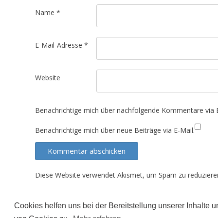
t
Name
*
i
o
E-Mail-Adresse
*
n
Website
Benachrichtige mich über nachfolgende Kommentare via E
Benachrichtige mich über neue Beiträge via E-Mail.
Diese Website verwendet Akismet, um Spam zu reduziere
Cookies helfen uns bei der Bereitstellung unserer Inhalte
Der Inhalt dieser Seite unterliegt (sofern nicht ande