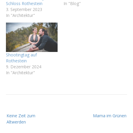
Schloss Rothestein
In "Blog"
3. September 2023
In "Architektur"
Shootingtag auf
Rothestein
9. Dezember 2024
In "Architektur"
B
Keine Zeit zum
Mama im Grünen
e
Altwerden
i