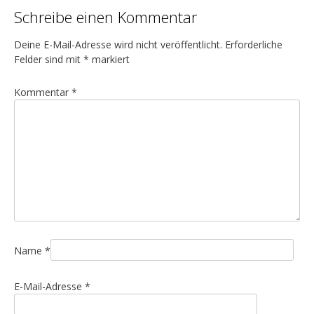
t
Schreibe einen Kommentar
r
a
Deine E-Mail-Adresse wird nicht veröffentlicht.
Erforderliche
g
Felder sind mit
*
markiert
s
Kommentar
*
n
a
v
i
g
a
t
i
Name
*
o
n
E-Mail-Adresse
*