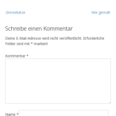
B
Grinsekatze
Wie gemalt
e
i
Schreibe einen Kommentar
t
r
Deine E-Mail-Adresse wird nicht veröffentlicht.
Erforderliche
a
Felder sind mit
*
markiert
g
Kommentar
*
s
n
a
v
i
g
a
t
Name
*