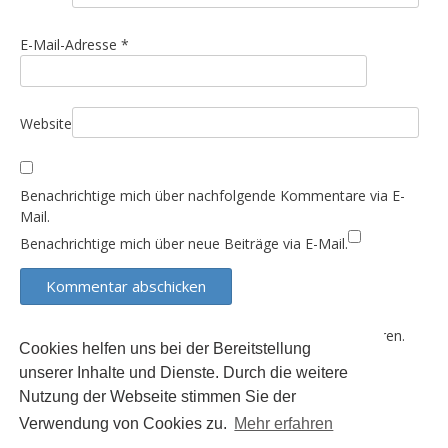
i
o
E-Mail-Adresse
*
n
Website
Benachrichtige mich über nachfolgende Kommentare via E-
Mail.
Benachrichtige mich über neue Beiträge via E-Mail.
Diese Website verwendet Akismet, um Spam zu reduzieren.
Cookies helfen uns bei der Bereitstellung
Erfahre, wie deine Kommentardaten verarbeitet werden.
unserer Inhalte und Dienste. Durch die weitere
Nutzung der Webseite stimmen Sie der
Verwendung von Cookies zu.
Mehr erfahren
Der Inhalt dieser Seite unterliegt (sofern nicht anders