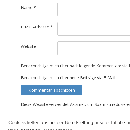
t
Name
*
i
o
E-Mail-Adresse
*
n
Website
Benachrichtige mich über nachfolgende Kommentare via E
Benachrichtige mich über neue Beiträge via E-Mail.
Diese Website verwendet Akismet, um Spam zu reduziere
Cookies helfen uns bei der Bereitstellung unserer Inhalte
Der Inhalt dieser Seite unterliegt (sofern nicht ande