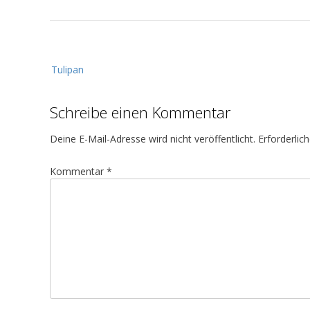
B
Tulipan
e
i
Schreibe einen Kommentar
t
r
Deine E-Mail-Adresse wird nicht veröffentlicht.
Erforderlic
a
g
Kommentar
*
s
n
a
v
i
g
a