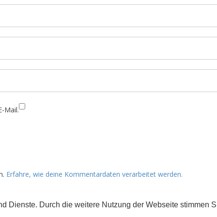
-Mail.
n.
Erfahre, wie deine Kommentardaten verarbeitet werden.
 und Dienste. Durch die weitere Nutzung der Webseite stimmen
rs gekennzeichnet) der Creative Commons 3.0 Lizenz (BY-NC-ND).