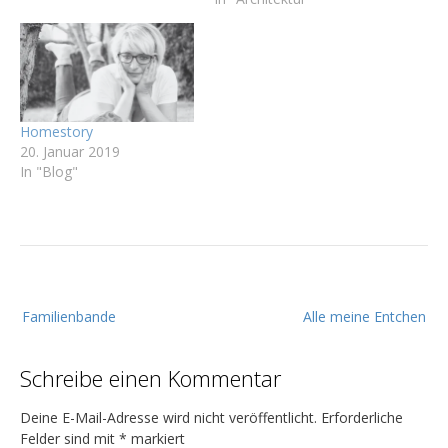
Homestory
20. Januar 2019
In "Blog"
B
Familienbande
Alle meine Entchen
e
i
Schreibe einen Kommentar
t
r
Deine E-Mail-Adresse wird nicht veröffentlicht.
Erforderliche
a
Felder sind mit
*
markiert