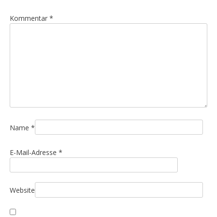
g
Kommentar
*
s
n
a
v
i
g
a
t
i
Name
*
o
E-Mail-Adresse
*
n
Website