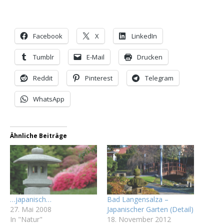
Facebook
X
LinkedIn
Tumblr
E-Mail
Drucken
Reddit
Pinterest
Telegram
WhatsApp
Ähnliche Beiträge
…japanisch…
Bad Langensalza –
27. Mai 2008
Japanischer Garten (Detail)
In "Natur"
18. November 2012