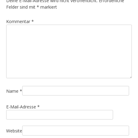
Deine E-Mail-Adresse wird nicht veröffentlicht.
Erforderliche
a
Felder sind mit
*
markiert
g
Kommentar
*
s
n
a
v
i
g
a
t
i
Name
*
o
E-Mail-Adresse
*
n
Website