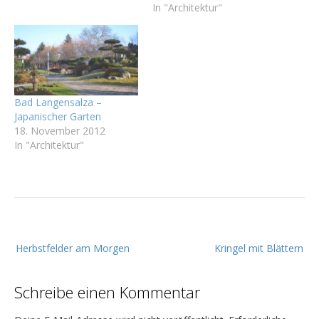
In "Architektur"
Bad Langensalza –
Japanischer Garten
18. November 2012
In "Architektur"
B
Herbstfelder am Morgen
Kringel mit Blättern
e
i
Schreibe einen Kommentar
t
r