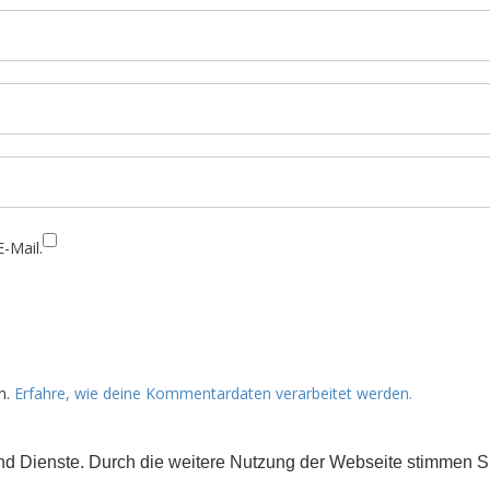
-Mail.
n.
Erfahre, wie deine Kommentardaten verarbeitet werden.
 und Dienste. Durch die weitere Nutzung der Webseite stimmen
rs gekennzeichnet) der Creative Commons 3.0 Lizenz (BY-NC-ND).