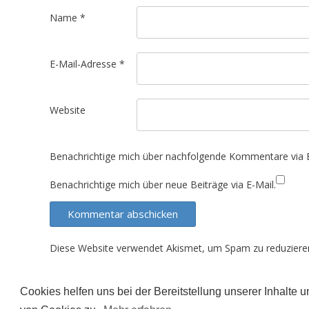
t
Name
*
i
o
E-Mail-Adresse
*
n
Website
Benachrichtige mich über nachfolgende Kommentare via E
Benachrichtige mich über neue Beiträge via E-Mail.
Diese Website verwendet Akismet, um Spam zu reduziere
Cookies helfen uns bei der Bereitstellung unserer Inhalte
Der Inhalt dieser Seite unterliegt (sofern nicht ande