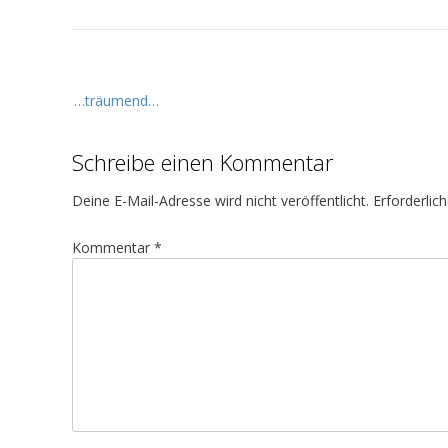
B
…träumend…
e
i
Schreibe einen Kommentar
t
r
Deine E-Mail-Adresse wird nicht veröffentlicht.
Erforderlic
a
g
Kommentar
*
s
n
a
v
i
g
a