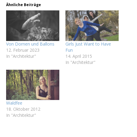
Ähnliche Beiträge
Von Dornen und Ballons
Girls Just Want to Have
12. Februar 2023
Fun
In "Architektur"
14. April 2015
In "Architektur"
Waldfee
18. Oktober 2012
In "Architektur"