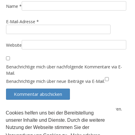
t
i
Name
*
o
E-Mail-Adresse
*
n
Website
Benachrichtige mich über nachfolgende Kommentare via E-
Mail.
Benachrichtige mich über neue Beiträge via E-Mail.
Diese Website verwendet Akismet, um Spam zu reduzieren.
Cookies helfen uns bei der Bereitstellung
Erfahre, wie deine Kommentardaten verarbeitet werden.
unserer Inhalte und Dienste. Durch die weitere
Nutzung der Webseite stimmen Sie der