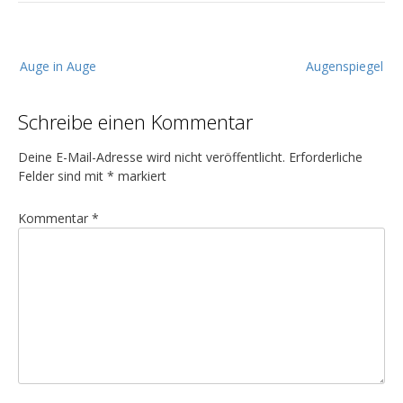
B
Auge in Auge
Augenspiegel
e
i
Schreibe einen Kommentar
t
r
Deine E-Mail-Adresse wird nicht veröffentlicht.
Erforderliche
a
Felder sind mit
*
markiert
g
Kommentar
*
s
n
a
v
i
g
a