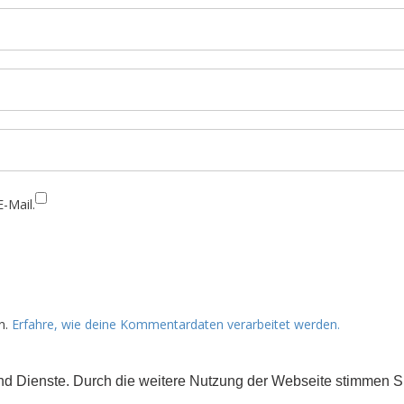
-Mail.
n.
Erfahre, wie deine Kommentardaten verarbeitet werden.
 und Dienste. Durch die weitere Nutzung der Webseite stimmen
rs gekennzeichnet) der Creative Commons 3.0 Lizenz (BY-NC-ND).