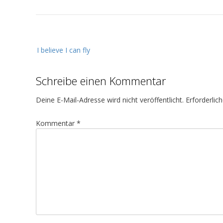
B
I believe I can fly
e
i
Schreibe einen Kommentar
t
r
Deine E-Mail-Adresse wird nicht veröffentlicht.
Erforderlic
a
g
Kommentar
*
s
n
a
v
i
g
a