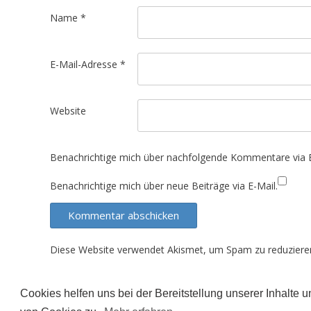
t
Name
*
i
o
E-Mail-Adresse
*
n
Website
Benachrichtige mich über nachfolgende Kommentare via E
Benachrichtige mich über neue Beiträge via E-Mail.
Diese Website verwendet Akismet, um Spam zu reduziere
Cookies helfen uns bei der Bereitstellung unserer Inhalte
Der Inhalt dieser Seite unterliegt (sofern nicht ande