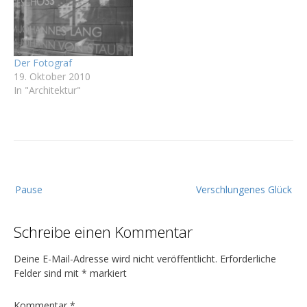
Der Fotograf
19. Oktober 2010
In "Architektur"
B
Pause
Verschlungenes Glück
e
i
Schreibe einen Kommentar
t
r
Deine E-Mail-Adresse wird nicht veröffentlicht.
Erforderliche
a
Felder sind mit
*
markiert
g
Kommentar
*