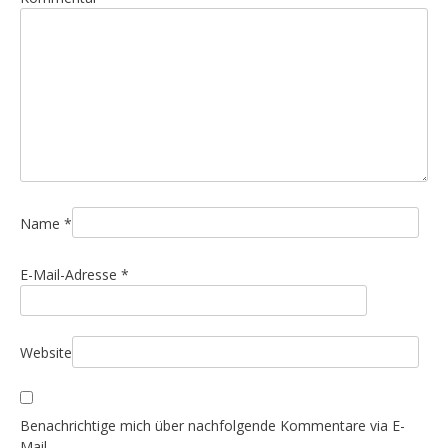
s
n
a
v
i
g
a
t
i
Name
*
o
E-Mail-Adresse
*
n
Website
Benachrichtige mich über nachfolgende Kommentare via E-
Mail.