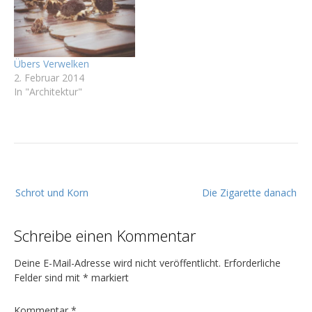
Übers Verwelken
2. Februar 2014
In "Architektur"
B
Schrot und Korn
Die Zigarette danach
e
i
Schreibe einen Kommentar
t
r
Deine E-Mail-Adresse wird nicht veröffentlicht.
Erforderliche
a
Felder sind mit
*
markiert
g
Kommentar
*