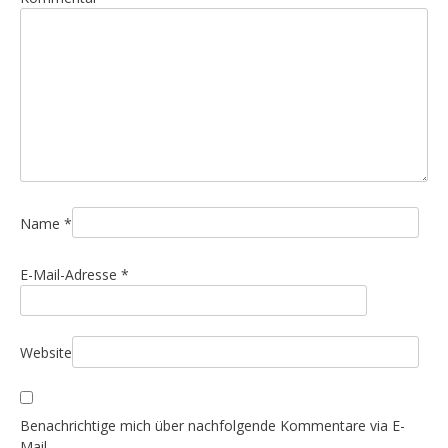
s
n
a
v
i
g
a
t
i
Name
*
o
E-Mail-Adresse
*
n
Website
Benachrichtige mich über nachfolgende Kommentare via E-
Mail.