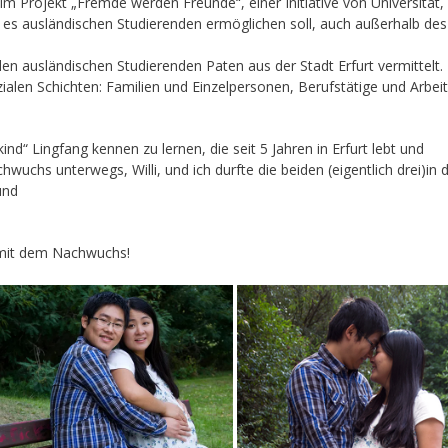
 im Projekt „Fremde werden Freunde“, einer Initiative von Universität
ie es ausländischen Studierenden ermöglichen soll, auch außerhalb de
ausländischen Studierenden Paten aus der Stadt Erfurt vermittelt.
ozialen Schichten: Familien und Einzelpersonen, Berufstätige und Arbei
ind“ Lingfang kennen zu lernen, die seit 5 Jahren in Erfurt lebt und
hwuchs unterwegs, Willi, und ich durfte die beiden (eigentlich drei)in
und
.
ß mit dem Nachwuchs!