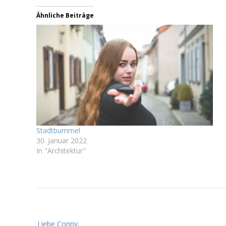
Ähnliche Beiträge
Stadtbummel
30. Januar 2022
In "Architektur"
B
Liebe Conny,