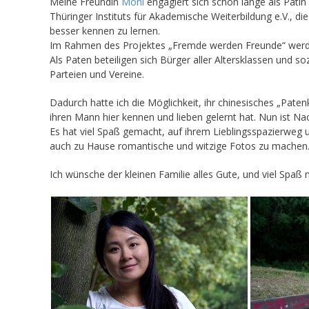
Meine Freundin
Moni
engagiert sich schon lange als Patin
Thüringer Instituts für Akademische Weiterbildung e.V., d
besser kennen zu lernen.
Im Rahmen des Projektes „Fremde werden Freunde“ werden 
Als Paten beteiligen sich Bürger aller Altersklassen und s
Parteien und Vereine.
Dadurch hatte ich die Möglichkeit, ihr chinesisches „Patenk
ihren Mann hier kennen und lieben gelernt hat. Nun ist Nac
Es hat viel Spaß gemacht, auf ihrem Lieblingsspazierweg 
auch zu Hause romantische und witzige Fotos zu machen
Ich wünsche der kleinen Familie alles Gute, und viel Spa