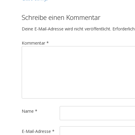
e
i
Schreibe einen Kommentar
t
r
Deine E-Mail-Adresse wird nicht veröffentlicht.
Erforderlic
a
g
Kommentar
*
s
n
a
v
i
g
a
t
Name
*
i
o
E-Mail-Adresse
*