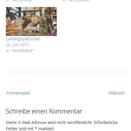
Lieblingsplätzchen
26. Juni 2011
In "Architektur"
B
Formenspiel
Stilbruch
e
i
Schreibe einen Kommentar
t
r
Deine E-Mail-Adresse wird nicht veröffentlicht.
Erforderliche
a
Felder sind mit
*
markiert