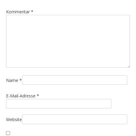
g
Kommentar
*
s
n
a
v
i
g
a
t
i
Name
*
o
E-Mail-Adresse
*
n
Website