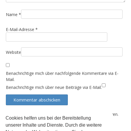
a
t
i
Name
*
o
E-Mail-Adresse
*
n
Website
Benachrichtige mich über nachfolgende Kommentare via E-
Mail.
Benachrichtige mich über neue Beiträge via E-Mail.
Diese Website verwendet Akismet, um Spam zu reduzieren.
Cookies helfen uns bei der Bereitstellung
Erfahre, wie deine Kommentardaten verarbeitet werden.
unserer Inhalte und Dienste. Durch die weitere