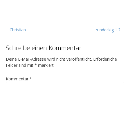
B
…Christian…
…rundeckig 1.2…
e
i
Schreibe einen Kommentar
t
r
Deine E-Mail-Adresse wird nicht veröffentlicht.
Erforderliche
a
Felder sind mit
*
markiert
g
Kommentar
*
s
n
a
v
i
g