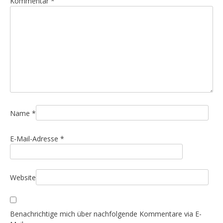
Kommentar
*
s
n
a
v
i
g
a
t
i
Name
*
o
E-Mail-Adresse
*
n
Website
Benachrichtige mich über nachfolgende Kommentare via E-