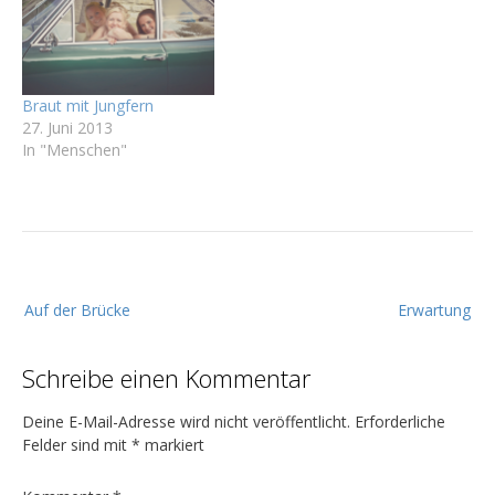
Braut mit Jungfern
27. Juni 2013
In "Menschen"
B
Auf der Brücke
Erwartung
e
i
Schreibe einen Kommentar
t
r
Deine E-Mail-Adresse wird nicht veröffentlicht.
Erforderliche
a
Felder sind mit
*
markiert
g