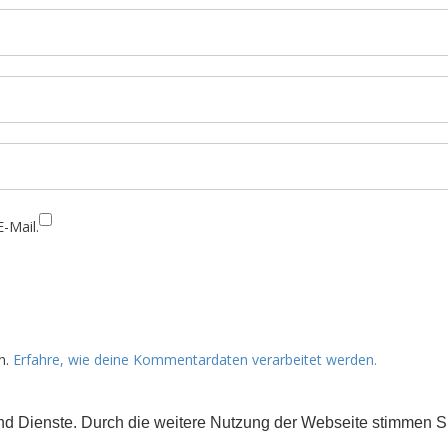
-Mail.
n.
Erfahre, wie deine Kommentardaten verarbeitet werden.
 und Dienste. Durch die weitere Nutzung der Webseite stimmen
rs gekennzeichnet) der Creative Commons 3.0 Lizenz (BY-NC-ND).