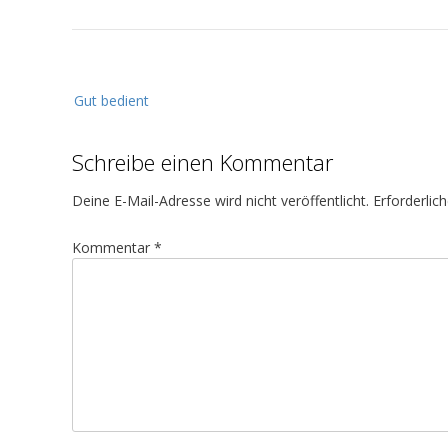
B
Gut bedient
e
i
Schreibe einen Kommentar
t
r
Deine E-Mail-Adresse wird nicht veröffentlicht.
Erforderlic
a
g
Kommentar
*
s
n
a
v
i
g
a