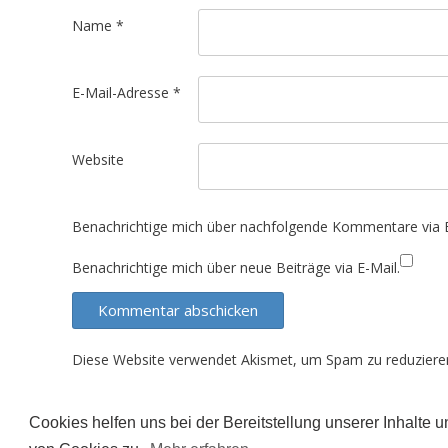
t
Name
*
i
o
E-Mail-Adresse
*
n
Website
Benachrichtige mich über nachfolgende Kommentare via E
Benachrichtige mich über neue Beiträge via E-Mail.
Diese Website verwendet Akismet, um Spam zu reduziere
Cookies helfen uns bei der Bereitstellung unserer Inhalte
Der Inhalt dieser Seite unterliegt (sofern nicht ande