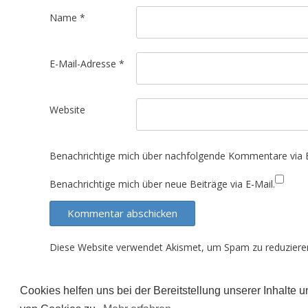
t
Name
*
i
o
E-Mail-Adresse
*
n
Website
Benachrichtige mich über nachfolgende Kommentare via E
Benachrichtige mich über neue Beiträge via E-Mail.
Diese Website verwendet Akismet, um Spam zu reduziere
Cookies helfen uns bei der Bereitstellung unserer Inhalte
Der Inhalt dieser Seite unterliegt (sofern nicht ande