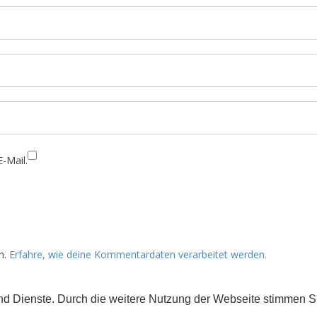
-Mail.
n.
Erfahre, wie deine Kommentardaten verarbeitet werden.
 und Dienste. Durch die weitere Nutzung der Webseite stimmen
rs gekennzeichnet) der Creative Commons 3.0 Lizenz (BY-NC-ND).