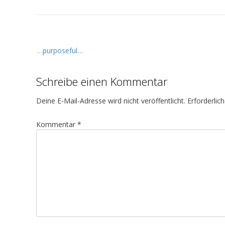
B
…purposeful…
e
i
Schreibe einen Kommentar
t
r
Deine E-Mail-Adresse wird nicht veröffentlicht.
Erforderlic
a
g
Kommentar
*
s
n
a
v
i
g
a