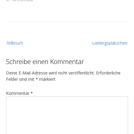
B
Stilbruch
Lieblingsplätzchen
e
i
Schreibe einen Kommentar
t
r
Deine E-Mail-Adresse wird nicht veröffentlicht.
Erforderliche
a
Felder sind mit
*
markiert
g
Kommentar
*
s
n
a
v
i