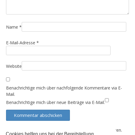
g
a
t
i
Name
*
o
E-Mail-Adresse
*
n
Website
Benachrichtige mich über nachfolgende Kommentare via E-
Mail.
Benachrichtige mich über neue Beiträge via E-Mail.
Diese Website verwendet Akismet, um Spam zu reduzieren.
Cookies helfen uns bei der Bereitstellung