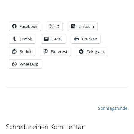
Facebook
X
LinkedIn
Tumblr
E-Mail
Drucken
Reddit
Pinterest
Telegram
WhatsApp
B
Sonntagsrunde
e
i
Schreibe einen Kommentar
t