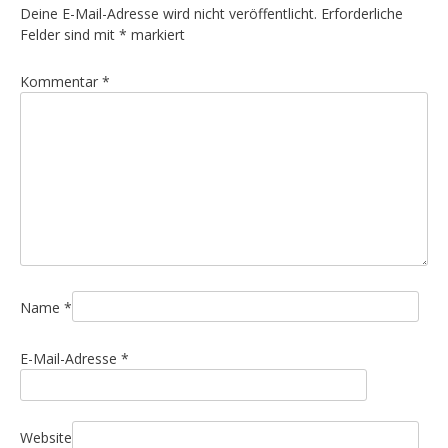
r
Deine E-Mail-Adresse wird nicht veröffentlicht.
Erforderliche
a
Felder sind mit
*
markiert
g
Kommentar
*
s
n
a
v
i
g
a
t
i
Name
*
o
E-Mail-Adresse
*
n
Website