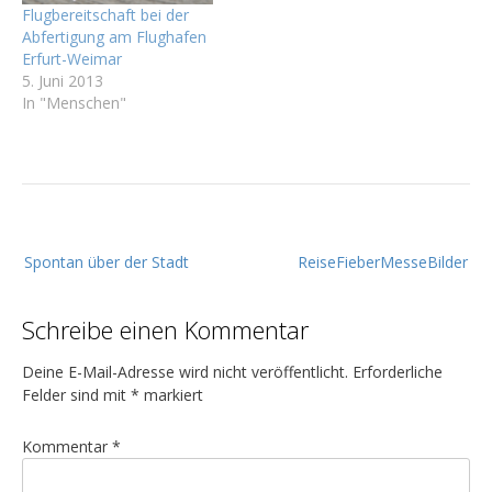
Flugbereitschaft bei der
Abfertigung am Flughafen
Erfurt-Weimar
5. Juni 2013
In "Menschen"
B
Spontan über der Stadt
ReiseFieberMesseBilder
e
i
Schreibe einen Kommentar
t
r
Deine E-Mail-Adresse wird nicht veröffentlicht.
Erforderliche
a
Felder sind mit
*
markiert
g
Kommentar
*
s
n