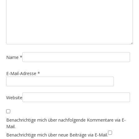
a
v
i
g
a
t
i
Name
*
o
E-Mail-Adresse
*
n
Website
Benachrichtige mich über nachfolgende Kommentare via E-
Mail.
Benachrichtige mich über neue Beiträge via E-Mail.