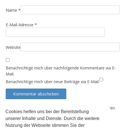
i
Name
*
o
n
E-Mail-Adresse
*
Website
Benachrichtige mich über nachfolgende Kommentare via E-
Mail.
Benachrichtige mich über neue Beiträge via E-Mail.
Diese Website verwendet Akismet, um Spam zu reduzieren.
Cookies helfen uns bei der Bereitstellung
Erfahre, wie deine Kommentardaten verarbeitet werden.
unserer Inhalte und Dienste. Durch die weitere
Nutzung der Webseite stimmen Sie der