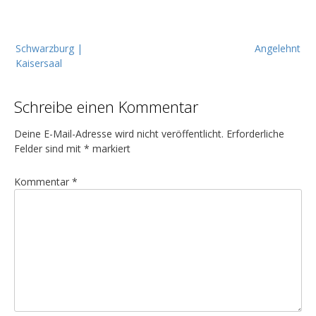
B
Schwarzburg |
Angelehnt
e
Kaisersaal
i
t
Schreibe einen Kommentar
r
a
Deine E-Mail-Adresse wird nicht veröffentlicht.
Erforderliche
g
Felder sind mit
*
markiert
s
Kommentar
*
n
a
v
i
g
a
t