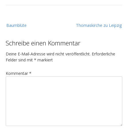
B
Baumblüte
Thomaskirche zu Leipzig
e
i
Schreibe einen Kommentar
t
r
Deine E-Mail-Adresse wird nicht veröffentlicht.
Erforderliche
a
Felder sind mit
*
markiert
g
Kommentar
*
s
n
a
v
i
g
a