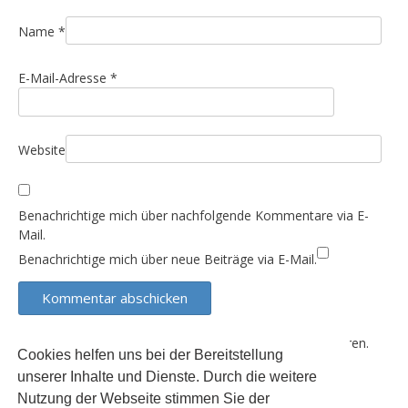
t
i
Name
*
o
E-Mail-Adresse
*
n
Website
Benachrichtige mich über nachfolgende Kommentare via E-
Mail.
Benachrichtige mich über neue Beiträge via E-Mail.
Diese Website verwendet Akismet, um Spam zu reduzieren.
Cookies helfen uns bei der Bereitstellung
Erfahre, wie deine Kommentardaten verarbeitet werden.
unserer Inhalte und Dienste. Durch die weitere
Nutzung der Webseite stimmen Sie der