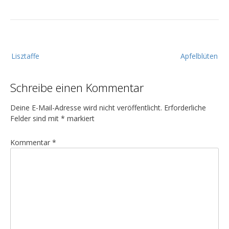
B
Lisztaffe
Apfelblüten
e
i
Schreibe einen Kommentar
t
r
Deine E-Mail-Adresse wird nicht veröffentlicht.
Erforderliche
a
Felder sind mit
*
markiert
g
Kommentar
*
s
n
a
v
i
g