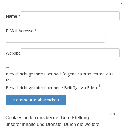
a
t
i
Name
*
o
E-Mail-Adresse
*
n
Website
Benachrichtige mich über nachfolgende Kommentare via E-
Mail.
Benachrichtige mich über neue Beiträge via E-Mail.
Diese Website verwendet Akismet, um Spam zu reduzieren.
Cookies helfen uns bei der Bereitstellung
Erfahre, wie deine Kommentardaten verarbeitet werden.
unserer Inhalte und Dienste. Durch die weitere