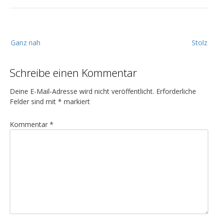
B
Ganz nah
Stolz
e
i
Schreibe einen Kommentar
t
r
Deine E-Mail-Adresse wird nicht veröffentlicht.
Erforderliche
a
Felder sind mit
*
markiert
g
Kommentar
*
s
n
a
v
i
g
a