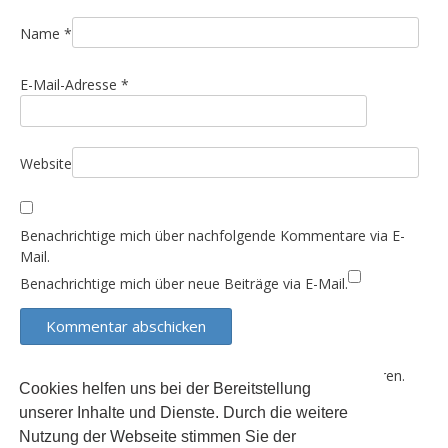
t
i
Name
*
o
E-Mail-Adresse
*
n
Website
Benachrichtige mich über nachfolgende Kommentare via E-
Mail.
Benachrichtige mich über neue Beiträge via E-Mail.
Diese Website verwendet Akismet, um Spam zu reduzieren.
Cookies helfen uns bei der Bereitstellung
Erfahre, wie deine Kommentardaten verarbeitet werden.
unserer Inhalte und Dienste. Durch die weitere
Nutzung der Webseite stimmen Sie der