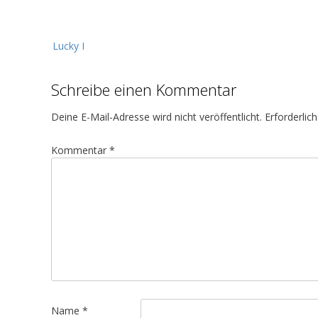
B
Lucky I
e
i
Schreibe einen Kommentar
t
r
Deine E-Mail-Adresse wird nicht veröffentlicht.
Erforderlic
a
g
Kommentar
*
s
n
a
v
i
g
a
t
Name
*